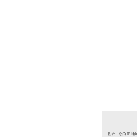
抱歉，您的 IP