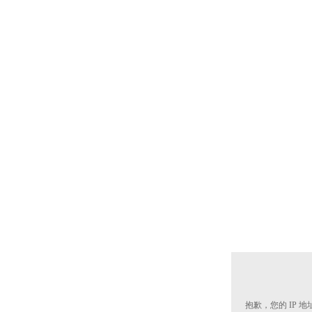
抱歉，您的 IP