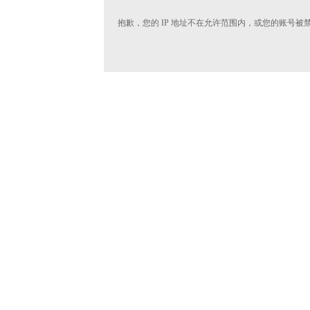
抱歉，您的 IP 地址不在允许范围内，或您的账号被